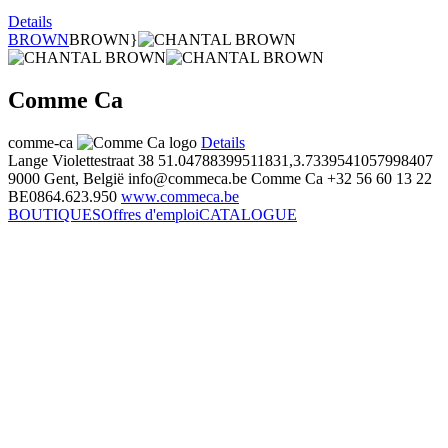
Details
BROWN
BROWN}
Comme Ca
comme-ca
Details
Lange Violettestraat 38
51.04788399511831,3.7339541057998407
9000 Gent, België
info@commeca.be
Comme Ca
+32 56 60 13 22
BE0864.623.950
www.commeca.be
BOUTIQUES
Offres d'emploi
CATALOGUE