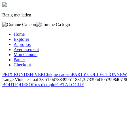
Bezig met laden
Home
Explorer
A-propos
Avertissement
Mon Compte
Panier
Checkout
PRIX RONDS
HIVER
Chèque-cadeau
PARTY COLLECTION
NEW
Lange Violettestraat 38
51.04788399511831,3.7339541057998407
9
BOUTIQUES
Offres d'emploi
CATALOGUE