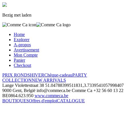
Bezig met laden
Home
Explorer
A-propos
Avertissement
Mon Compte
Panier
Checkout
PRIX RONDS
HIVER
Chèque-cadeau
PARTY
COLLECTION
NEW ARRIVALS
Lange Violettestraat 38
51.04788399511831,3.7339541057998407
9000 Gent, België
info@commeca.be
Comme Ca
+32 56 60 13 22
BE0864.623.950
www.commeca.be
BOUTIQUES
Offres d'emploi
CATALOGUE